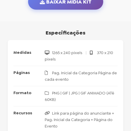
BAIXAR MÍDIA KIT
Especificações
Medidas
1265 x 240 pixels
|
370 x 210
pixels
Páginas
Pag. Inicial da Categoria Página de
cada evento
Formato
PNG | GIF | JPG | GIF ANIMADO (ATé
60KB)
Recursos
Link para página do anunciante +
Pag. Inicial da Categoria + Página do
Evento