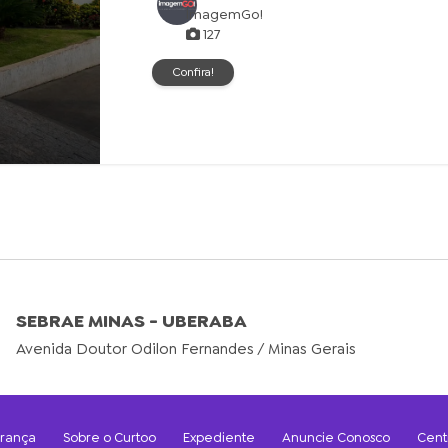
ImagemGo!
127
Confira!
SEBRAE MINAS - UBERABA
Avenida Doutor Odilon Fernandes / Minas Gerais
urança
Sobre o Curtoo
Expediente
Anuncie Conosco
Cent