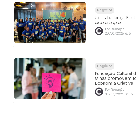
Negócios
Uberaba lança Fest
capacitação
Por Redação
20/03/2026 16:15
Negócios
Fundação Cultural 
Minas promovem fo
Economia Criativa
Por Redação
30/05/2025 09:56