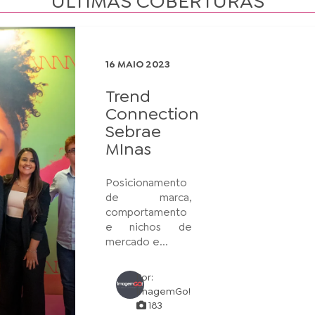
ÚLTIMAS COBERTURAS
16 MAIO 2023
Trend
Connection
Sebrae
MInas
Posicionamento
de marca,
comportamento
e nichos de
mercado e...
Por:
ImagemGo!
183