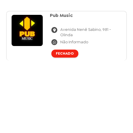
Pub Music
Avenida Nenê Sabino, 981 -
Olinda
Não Informado
FECHADO