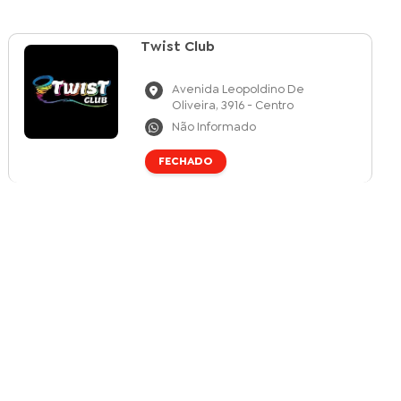
Twist Club
Avenida Leopoldino De
Oliveira, 3916 - Centro
Não Informado
FECHADO