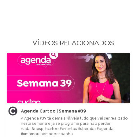
VÍDEOS RELACIONADOS
Agenda Curtoo | Semana #39
A Agenda #39 tá demais! 🤩Veja tudo que vai ser realizado
nesta semana e já se programe para não perder
nada.&nbsp;#curtoo #eventos #uberaba #agenda
#umamorchamadoespanha