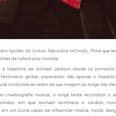
m Spoiler, do Curtoo, fala sobre MICHAEL, filme que leva
uentes da cultura pop mundial.
 trajetória de Michael Jackson desde os primeiros
enômeno global, explorando não apenas o impacto a
ral construída ao redor de sua imagem ao longo das dé
 cinebiografia musical, o longa tenta reconstruir o 
eríodos em que Michael dominava o cenário mund
ta em um ícone capaz de influenciar música, moda, d