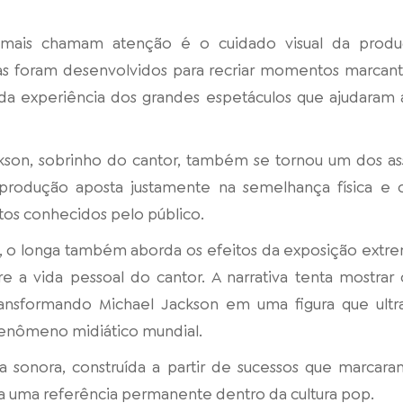
ais chamam atenção é o cuidado visual da produção
as foram desenvolvidos para recriar momentos marcante
da experiência dos grandes espetáculos que ajudaram 
ckson, sobrinho do cantor, também se tornou um dos a
produção aposta justamente na semelhança física e co
s conhecidos pelo público.
ica, o longa também aborda os efeitos da exposição extr
re a vida pessoal do cantor. A narrativa tenta mostra
ansformando Michael Jackson em uma figura que ult
fenômeno midiático mundial.
ha sonora, construída a partir de sucessos que marcar
sta uma referência permanente dentro da cultura pop.