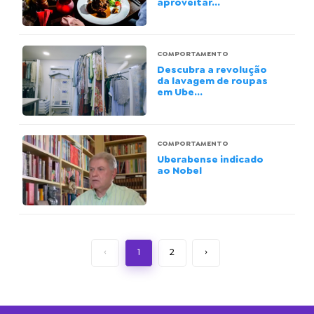
aproveitar...
COMPORTAMENTO
Descubra a revolução
da lavagem de roupas
em Ube...
COMPORTAMENTO
Uberabense indicado
ao Nobel
‹
1
2
›