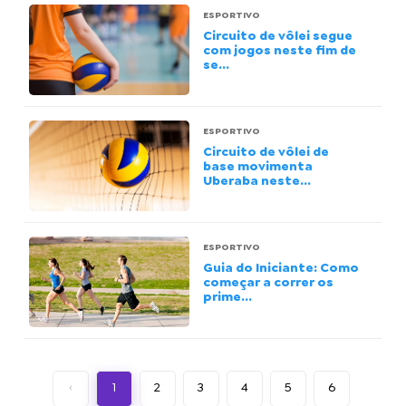
ESPORTIVO
Circuito de vôlei segue
com jogos neste fim de
se...
ESPORTIVO
Circuito de vôlei de
base movimenta
Uberaba neste...
ESPORTIVO
Guia do Iniciante: Como
começar a correr os
prime...
‹
1
2
3
4
5
6