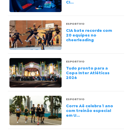
CI...
ESPORTIVO
CIA bate recorde com
20 equipes no
cheerleading
ESPORTIVO
Tudo pronto para a
Copa Inter Atléticas
2026
ESPORTIVO
Corre Aê celebra 1 ano
com treinão especial
em U...