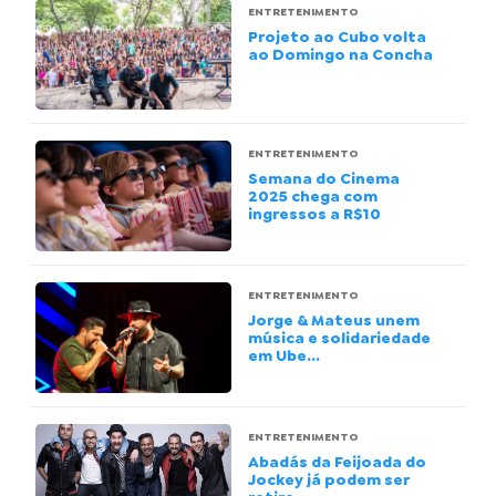
ENTRETENIMENTO
Projeto ao Cubo volta
ao Domingo na Concha
ENTRETENIMENTO
Semana do Cinema
2025 chega com
ingressos a R$10
ENTRETENIMENTO
Jorge & Mateus unem
música e solidariedade
em Ube...
ENTRETENIMENTO
Abadás da Feijoada do
Jockey já podem ser