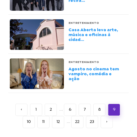
retira...
ENTRETENIMENTO
Casa Aberta leva arte,
música e oficinas à
cidad...
ENTRETENIMENTO
Agosto no cinema tem
vampiro, comédia e
ação
‹
1
2
...
6
7
8
9
10
11
12
...
22
23
›